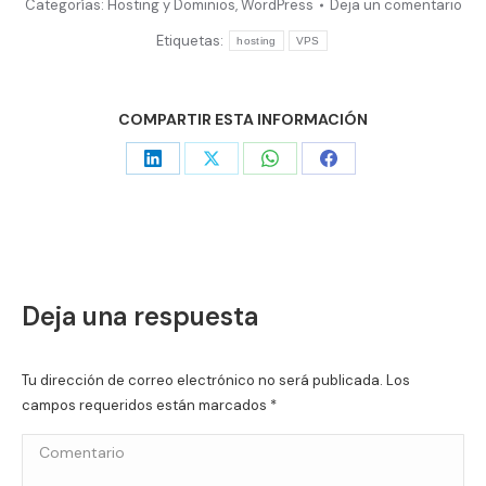
Categorías:
Hosting y Dominios
,
WordPress
Deja un comentario
Etiquetas:
hosting
VPS
COMPARTIR ESTA INFORMACIÓN
Share
Share
Share
Share
on
on
on
on
LinkedIn
X
WhatsApp
Facebook
Deja una respuesta
Tu dirección de correo electrónico no será publicada. Los
campos requeridos están marcados
*
Comentario