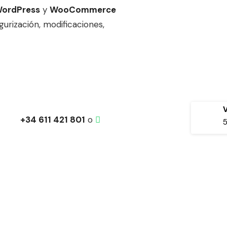
WordPress
y
WooCommerce
gurización, modificaciones,
+34 611 421 801
o
5