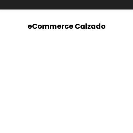
eCommerce Calzado
Tienda Online de Calzado 009
eCommerce Calzado
Por
Leonardo Reyes
9 septiembre, 2021