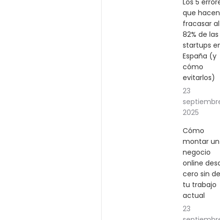
Los 5 error
que hacen
fracasar al
82% de las
startups e
España (y
cómo
evitarlos)
23
septiembr
2025
Cómo
montar un
negocio
online des
cero sin de
tu trabajo
actual
23
septiembr