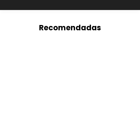
Recomendadas
Tienda Online de Calzado 007
eCommerce Calzado
,
Recomendadas
Por
Leonardo Reyes
9 septiembre, 2021