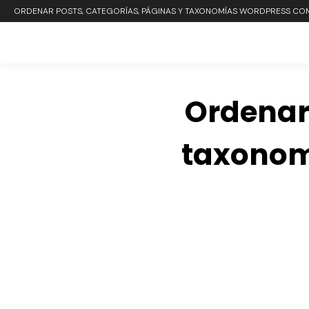
ORDENAR POSTS, CATEGORÍAS, PÁGINAS Y TAXONOMÍAS WORDPRESS CO
Ordenar 
taxonom