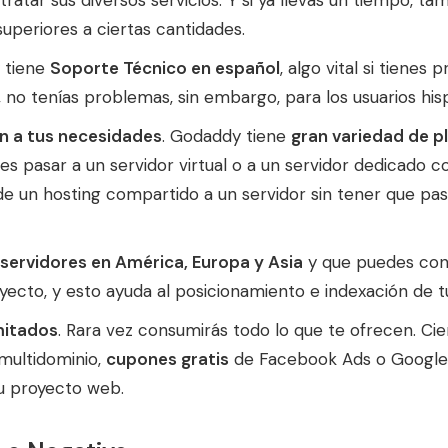
tar sus diversos servicios. Y si ya llevas un tiempo, ta
periores a ciertas cantidades.
 tiene
Soporte Técnico en español
, algo vital si tienes
s, no tenías problemas, sin embargo, para los usuarios his
an a tus necesidades
. Godaddy tiene
gran variedad de p
s pasar a un servidor virtual o a un servidor dedicado c
e un hosting compartido a un servidor sin tener que pa
servidores en América, Europa y Asia
y que puedes cont
yecto, y esto ayuda al posicionamiento e indexación de t
mitados
. Rara vez consumirás todo lo que te ofrecen. Ci
 multidominio,
cupones gratis
de Facebook Ads o Google A
tu proyecto web.