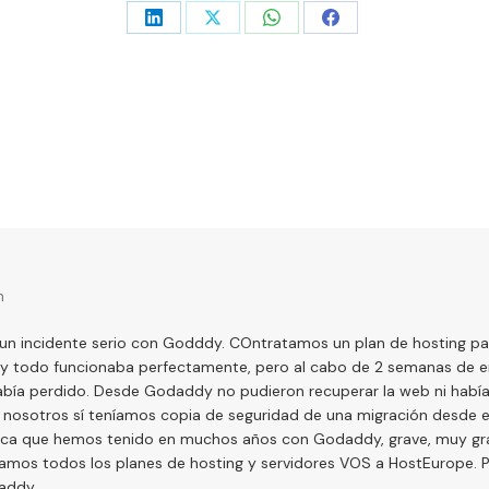
Share
Share
Share
Share
on
on
on
on
LinkedIn
X
WhatsApp
Facebook
m
un incidente serio con Godddy. COntratamos un plan de hosting par
 todo funcionaba perfectamente, pero al cabo de 2 semanas de em
abía perdido. Desde Godaddy no pudieron recuperar la web ni había
nosotros sí teníamos copia de seguridad de una migración desde el 
única que hemos tenido en muchos años con Godaddy, grave, muy g
vamos todos los planes de hosting y servidores VOS a HostEurope. P
addy.