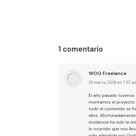
1 comentario
WOO Freelance
dice:
28 marzo, 2018 en 7:57 a
El año pasado tuvimos 
montamos el proyecto y
todo el contenido se h
ellos. Afortunadamente 
incidencia ha sido la 
lo ocurrido que nos lle
sido adquirida por God