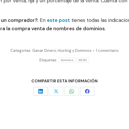
por venta, fija y un porcentaje de la venta. Cuenta con 
s un comprador?.
En
este post
tienes todas las indicaci
ara la compra venta de nombres de dominios
.
Categorías:
Ganar Dinero
,
Hosting y Dominios
1 comentario
Etiquetas:
dominios
SEDO
COMPARTIR ESTA INFORMACIÓN
Share
Share
Share
Share
on
on
on
on
LinkedIn
X
WhatsApp
Facebook