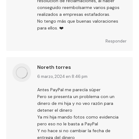
resolución de reclamaciones, al haber
conseguido reembolsarme varios pagos
realizados a empresas estafadoras.
No tengo más que buenas valoraciones
para ellos. ❤️
Responder
Noreth torres
dice:
6 marzo, 2024 en 8:46 pm
Antes PayPal me parecía súper
Pero se presenta un problema con un
dinero de mi hija y no veo razón para
detener el dinero
Ya mi hija mando fotos como evidencia
pero eso no le basta a PayPal
Y no hace si no cambiar la fecha de
entrega del dinero