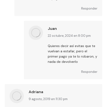
Responder
Juan
dice:
22 octubre, 2024 en 8:00 pm
Quieres decir así evitas que te
vuelvan a estafar, pero el
primer pago ya te lo robaron, y
nada de devolverlo
Responder
Adriana
dice:
9 agosto, 2019 en 11:30 pm