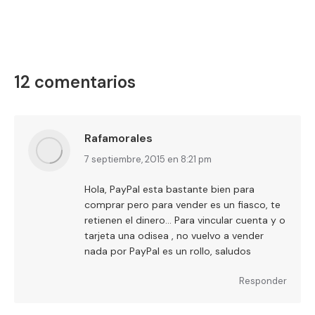
on
on
on
on
LinkedIn
X
WhatsApp
Facebook
12 comentarios
Rafamorales
dice:
7 septiembre, 2015 en 8:21 pm
Hola, PayPal esta bastante bien para
comprar pero para vender es un fiasco, te
retienen el dinero… Para vincular cuenta y o
tarjeta una odisea , no vuelvo a vender
nada por PayPal es un rollo, saludos
Responder