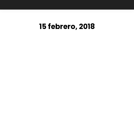
15 febrero, 2018
Añadir teléfono del cliente en
facturas de PrestaShop
Prestashop
Por
Leonardo Reyes
15 febrero, 2018
Deja un comentario