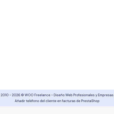
En pocos minutos aprenderás qué hacer
para que el teléfono de tus clientes se
muestre en las facturas que genera
PrestaShop cuando una persona hace una
compra en tu tienda online.
2010 - 2026 © WOO Freelance - Diseño Web Profesionales y Empresas
Añadir teléfono del cliente en facturas de PrestaShop