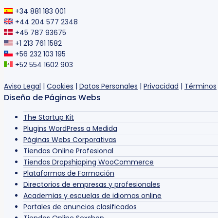
+34 881 183 001
+44 204 577 2348
+45 787 93675
+1 213 761 1582
+56 232 103 195
+52 554 1602 903
Aviso Legal
|
Cookies
|
Datos Personales
|
Privacidad
|
Términos
Diseño de Páginas Webs
The Startup Kit
Plugins WordPress a Medida
Páginas Webs Corporativas
Tiendas Online Profesional
Tiendas Dropshipping WooCommerce
Plataformas de Formación
Directorios de empresas y profesionales
Academias y escuelas de idiomas online
Portales de anuncios clasificados